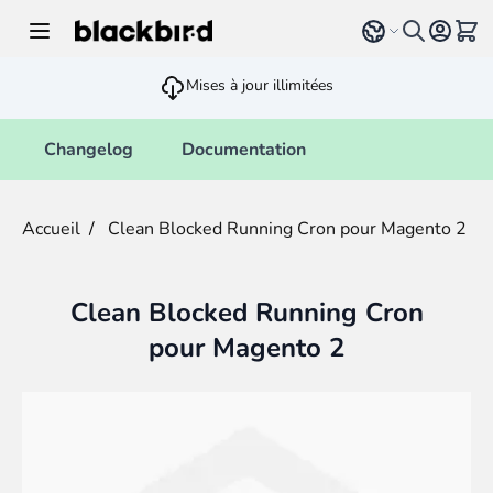
Allez au contenu
Select language
Voir 
Mises à jour illimitées
Changelog
Documentation
Accueil
/
Clean Blocked Running Cron pour Magento 2
Clean Blocked Running Cron
pour Magento 2
Main image
Click to view image in fullscreen