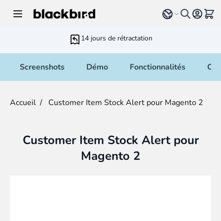
Allez au contenu
Select language
Voir 
14 jours de rétractation
Screenshots
Démo
Fonctionnalités
Cha
Accueil
/
Customer Item Stock Alert pour Magento 2
Customer Item Stock Alert pour
Magento 2
Main image
Click to view image in fullscreen