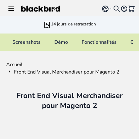
Allez au contenu
Select language
Voir 
14 jours de rétractation
Screenshots
Démo
Fonctionnalités
Cha
Accueil
/
Front End Visual Merchandiser pour Magento 2
Front End Visual Merchandiser
pour Magento 2
Main image
Click to view image in fullscreen