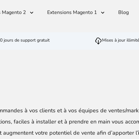
s Magento 2
Extensions Magento 1
Blog
0 jours de support gratuit
Mises à jour illimit
Advanced Content Manager
Gestion Multi-Lingue
Expédition & Stock
SEO
Outils pou
Ventes
Monetico CM-CIC
ger
andiser
Translation Dictionaries Generator
Customer Item Stock Alert
SEO - Page Title and Metadata
Cron PHP Pa
PWA - Prog
CSV Importer
direct
Automated Translator
Estimated Delivery Date
Clean Block
Quick Order
Ajax VAT Number Checker
SEO - Redirect CSV Importer
uisse qui vous permet d'alimenter votre stratégie d'
Restriction Shipping Method
Advanced JS
Brevo - Send
Inbound 
Easy Comments
thod
Admin Stock Alert
age
commandes à vos clients et à vos équipes de ventes/mar
Conformité RGPD
ions, faciles à installer et à prendre en main vous acc
t augmentent votre potentiel de vente afin d’apporter l’