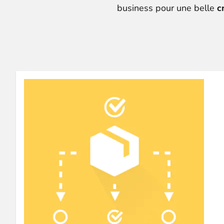
business pour une belle
c
Construisez et améliorez vos
menus avec
⟶ découvrir l'extension
Monetico CM-CIC
________
La meilleure solution pour l'intégration
⟶ découvrir l'extension
Advanced JS Bundling
________
Améliorez les performances de votre bo
⟶ découvrir l'extension