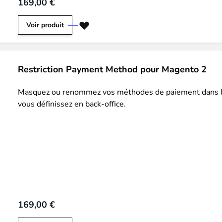
169,00 €
Voir produit
les catégories par simple effet de
drag and drop
. Une soluti
Restriction Payment Method pour Magento 2
Masquez ou renommez vos méthodes de paiement dans le 
vous définissez en back-office.
ersion en permettant à vos clients et à vos visiteurs d'être
a
169,00 €