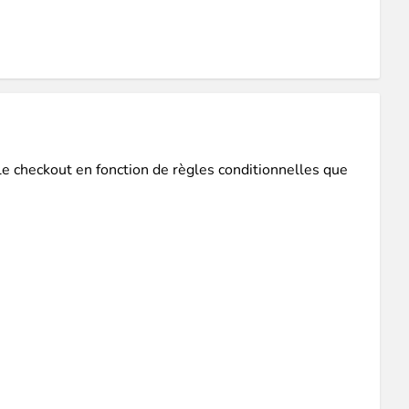
on intuitive pour un gain de temps considérable !
checkout en fonction de règles conditionnelles que
lertés du retour en stock
de leurs produits préférés.