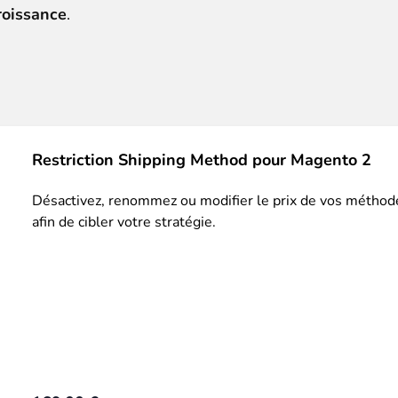
roissance
.
 du contenu riche
pour un menu qui convertit et une expérien
Restriction Shipping Method pour Magento 2
 des paiements via le groupe Crédit Mutuel.
3D secure
à la d
Désactivez, renommez ou modifier le prix de vos méthodes
afin de cibler votre stratégie.
utique en générant des
Bundles JS optimisés
pour Magento. 