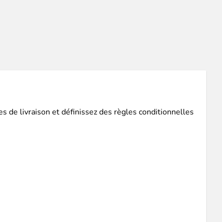
ce client optimisée.
emande,
paiements CB en 1x, 2x, 3x et 4x...
 de livraison et définissez des règles conditionnelles
Implémentation simple et rapide.