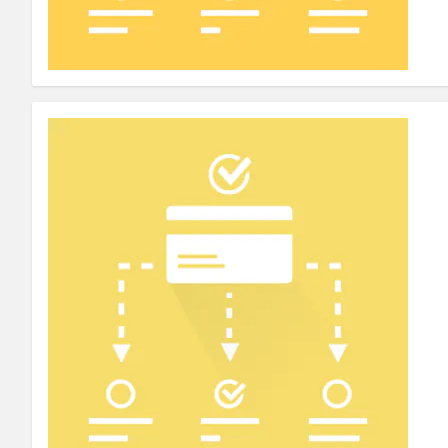
Front End Visual Merchandiser
________
Organisez facilement vos produits dans 
⟶ découvrir l'extension
Customer Item Stock Alert
________
Saisissez toutes les opportunités de conv
⟶ découvrir l'extension