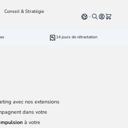
Conseil & Stratégie
Select language
Voir le pan
ées
14 jours de rétractation
r Développeurs
rameters
ressive Web App
ed Running Cron
 Bundling
inblue
marketing
avec tous
types de contenu
tels que blog,
keting avec nos extensions
ompagnent dans votre
impulsion
à votre