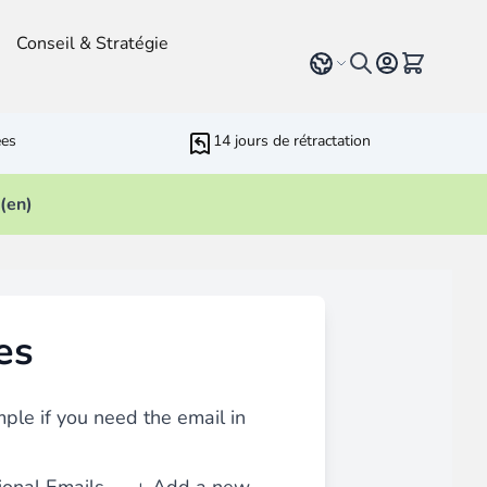
Conseil & Stratégie
Select language
Voir le pan
ées
14 jours de rétractation
(en)
r Développeurs
rameters
ressive Web App
es
ed Running Cron
 Bundling
inblue
marketing
avec tous
types de contenu
tels que blog,
mple if you need the email in