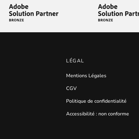
on intuitive pour un gain de temps considérable !
LÉGAL
Mentions Légales
CGV
lertés du retour en stock
de leurs produits préférés.
Politique de confidentialité
Accessibilité : non conforme