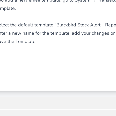
oo add a new email template, go to System → Transac
emplate.
 du contenu riche
pour un menu qui convertit et une expérien
elect the default template "Blackbird Stock Alert - Rep
nter a new name for the template, add your changes or
ave the Template.
 des paiements via le groupe Crédit Mutuel.
3D secure
à la d
utique en générant des
Bundles JS optimisés
pour Magento. 