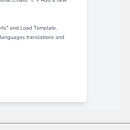
tional Emails → + Add a new
ce client optimisée.
orts" and Load Template.
 languages translations and
emande,
paiements CB en 1x, 2x, 3x et 4x...
Implémentation simple et rapide.