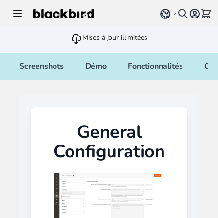
Allez au contenu
Select language
Voir 
Mises à jour illimitées
Screenshots
Démo
Fonctionnalités
Cha
General
Configuration