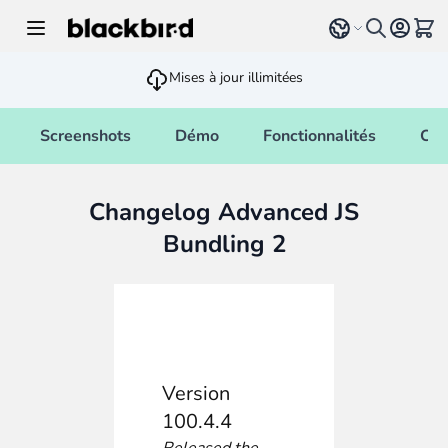
Allez au contenu
Select language
Voir 
Mises à jour illimitées
Screenshots
Démo
Fonctionnalités
Cha
Changelog Advanced JS
Bundling 2
Version
100.4.4