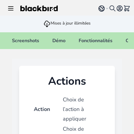
Allez au contenu
Select language
Voir 
Mises à jour illimitées
Screenshots
Démo
Fonctionnalités
Cha
Actions
Choix de
Action
l’action à
appliquer
Choix de