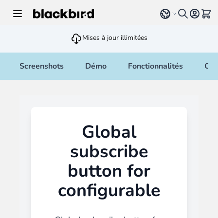
Allez au contenu
Select language
Voir 
Mises à jour illimitées
Screenshots
Démo
Fonctionnalités
Cha
Global
subscribe
button for
configurable