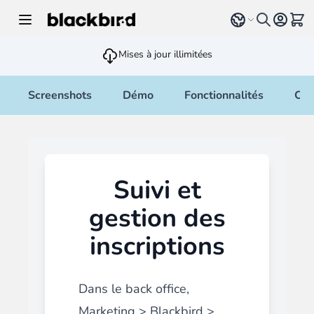
Allez au contenu
Select language
Voir 
Mises à jour illimitées
Screenshots
Démo
Fonctionnalités
Cha
Suivi et
gestion des
inscriptions
Dans le back office,
Marketing > Blackbird >