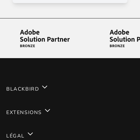
BLACKBIRD
Services
EXTENSIONS
Expertises
Magento 2
Carrières
LÉGAL