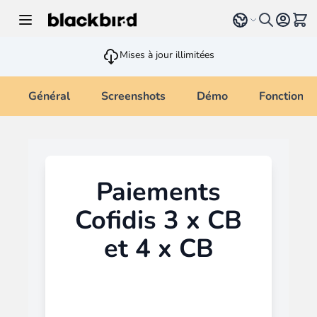
Allez au contenu
Select language
Voir 
Mises à jour illimitées
Général
Screenshots
Démo
Fonctionna
Paiements
Cofidis 3 x CB
et 4 x CB