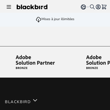
Allez au contenu
Select language
Voir 
Mises à jour illimitées
BLACKBIRD