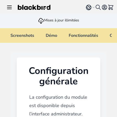
Allez au contenu
Select language
Voir 
Mises à jour illimitées
Screenshots
Démo
Fonctionnalités
Cha
Configuration
générale
La configuration du module
est disponible depuis
l’interface administrateur.