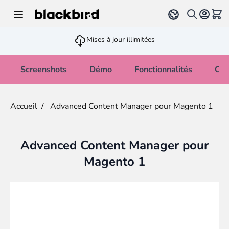
Allez au contenu
Select language
Voir 
Mises à jour illimitées
Screenshots
Démo
Fonctionnalités
Cha
Accueil
/
Advanced Content Manager pour Magento 1
Advanced Content Manager pour
Magento 1
Main image
Click to view image in fullscreen