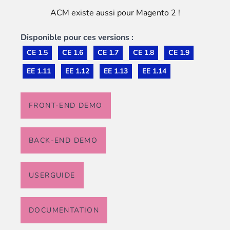
ACM existe aussi pour Magento 2 !
Disponible pour ces versions :
CE 1.5
CE 1.6
CE 1.7
CE 1.8
CE 1.9
EE 1.11
EE 1.12
EE 1.13
EE 1.14
FRONT-END DEMO
BACK-END DEMO
USERGUIDE
DOCUMENTATION