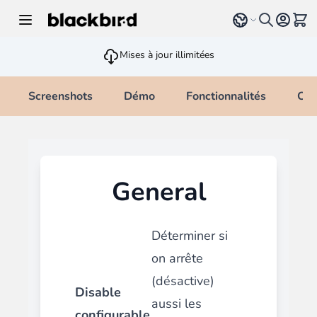
Allez au contenu
Select language
Voir 
Mises à jour illimitées
Screenshots
Démo
Fonctionnalités
Cha
General
Déterminer si
on arrête
(désactive)
Disable
aussi les
configurable