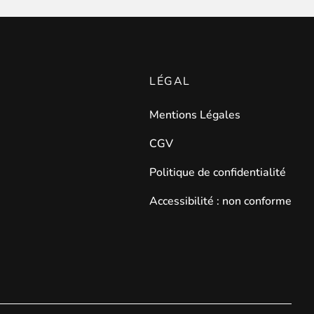
LÉGAL
on intuitive pour un gain de temps considérable !
Mentions Légales
CGV
Politique de confidentialité
Accessibilité : non conforme
lertés du retour en stock
de leurs produits préférés.