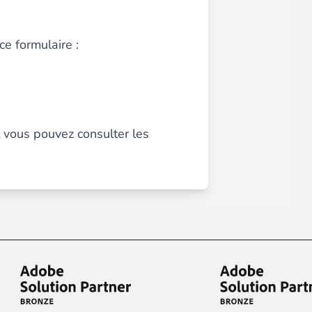
ce formulaire :
ce client optimisée.
t vous pouvez consulter les
emande,
paiements CB en 1x, 2x, 3x et 4x...
Implémentation simple et rapide.