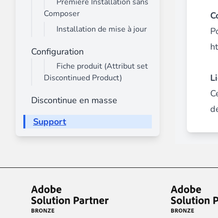
Première Installation sans
Advanced Mega Menu Manager
Composer
C
________
Installation de mise à jour
P
Construisez et améliorez vos
menus avec
ht
Configuration
⟶ découvrir l'extension
Fiche produit (Attribut set
L
Discontinued Product)
Monetico CM-CIC
C
Discontinue en masse
________
dé
La meilleure solution pour l'intégration
Support
⟶ découvrir l'extension
Advanced JS Bundling
________
Améliorez les performances de votre bo
⟶ découvrir l'extension