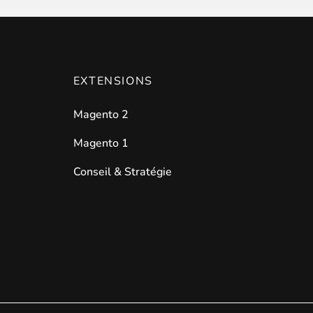
EXTENSIONS
les catégories par simple effet de
drag and drop
. Une soluti
Magento 2
Magento 1
Conseil & Stratégie
ersion en permettant à vos clients et à vos visiteurs d'être
a