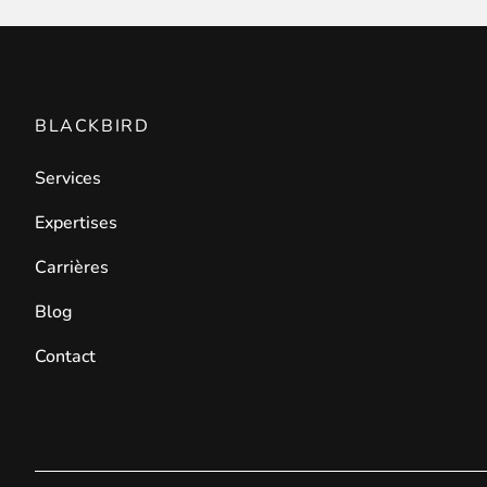
Front End Visual Merchandiser
________
BLACKBIRD
Organisez facilement vos produits dans 
⟶ découvrir l'extension
Services
Expertises
Customer Item Stock Alert
Carrières
________
Blog
Saisissez toutes les opportunités de conv
⟶ découvrir l'extension
Contact