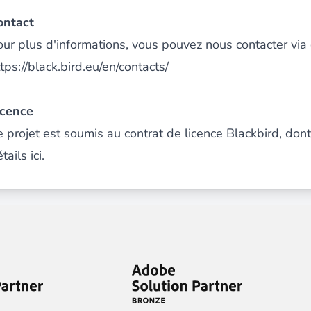
ontact
our plus d'informations, vous pouvez nous contacter via 
 du contenu riche
pour un menu qui convertit et une expérien
tps://black.bird.eu/en/contacts/
icence
e projet est soumis au contrat de licence Blackbird, don
tails
ici
.
 des paiements via le groupe Crédit Mutuel.
3D secure
à la d
utique en générant des
Bundles JS optimisés
pour Magento. 