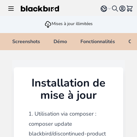
Allez au contenu
Select language
Voir 
Mises à jour illimitées
Screenshots
Démo
Fonctionnalités
Cha
Installation de
mise à jour
1. Utilisation via composer :
composer update
blackbird/discontinued-product