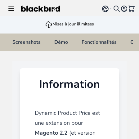
Allez au contenu
Select language
Voir 
Mises à jour illimitées
Screenshots
Démo
Fonctionnalités
Cha
Information
Dynamic Product Price est
une extension pour
Magento 2.2
(et version