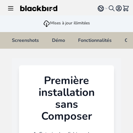
Allez au contenu
Select language
Voir 
Mises à jour illimitées
Screenshots
Démo
Fonctionnalités
Cha
Première
installation
sans
Composer