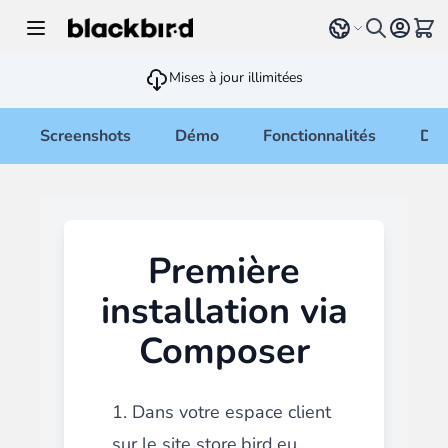
Allez au contenu
Select language
Voir 
Mises à jour illimitées
Screenshots
Démo
Fonctionnalités
Doc
Première
installation via
Composer
1. Dans votre espace client
sur le site store.bird.eu