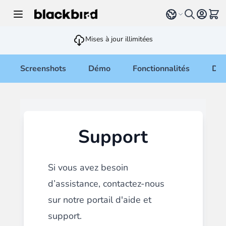
Allez au contenu
Select language
Voir 
Mises à jour illimitées
Screenshots
Démo
Fonctionnalités
Doc
Support
Si vous avez besoin
d’assistance, contactez-nous
sur notre
portail d'aide et
support
.