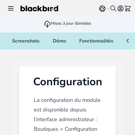
Allez au contenu
Select language
Voir 
Mises à jour illimitées
Screenshots
Démo
Fonctionnalités
Cha
Configuration
La configuration du module
est disponible depuis
l’interface administrateur :
Boutiques > Configuration