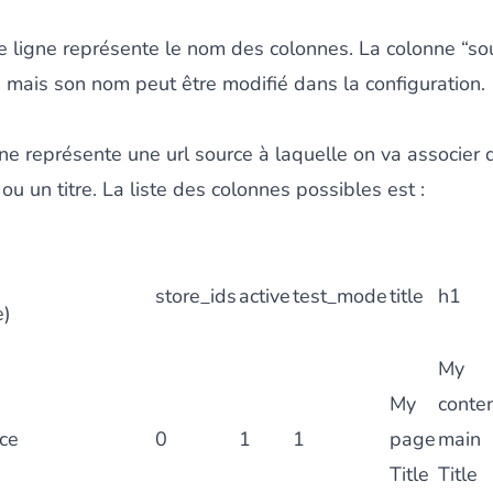
e ligne représente le nom des colonnes. La colonne “sou
, mais son nom peut être modifié dans la configuration.
ne représente une url source à laquelle on va associer 
u un titre. La liste des colonnes possibles est :
store_ids
active
test_mode
title
h1
e)
My
My
conte
rce
0
1
1
page
main
Title
Title