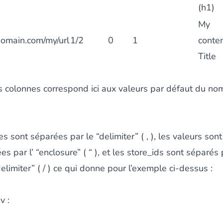
(h1)
My
domain.com/my/url
1/2
0
1
conte
Title
 colonnes correspond ici aux valeurs par défaut du no
s sont séparées par le “delimiter” ( , ), les valeurs sont
s par l’ “enclosure” ( “ ), et les store_ids sont séparés 
delimiter” ( / ) ce qui donne pour l’exemple ci-dessus :
v :