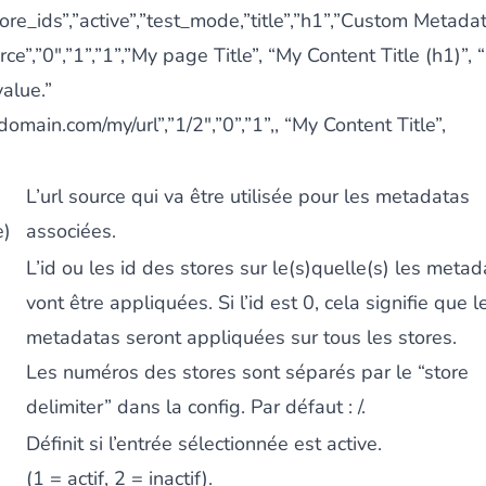
tore_ids”,”active”,”test_mode,”title”,”h1”,”Custom Metad
rce”,”0",”1”,”1”,”My page Title”, “My Content Title (h1)”,
alue.”
domain.com/my/url”,”1/2",”0”,”1”,, “My Content Title”,
L’url source qui va être utilisée pour les metadatas
e)
associées.
L’id ou les id des stores sur le(s)quelle(s) les meta
vont être appliquées. Si l’id est 0, cela signifie que l
metadatas seront appliquées sur tous les stores.
Les numéros des stores sont séparés par le “store
delimiter” dans la config. Par défaut : /.
Définit si l’entrée sélectionnée est active.
(1 = actif, 2 = inactif).