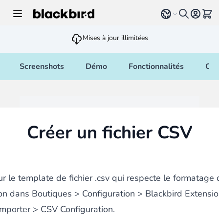
Allez au contenu
Select language
Voir 
Mises à jour illimitées
Screenshots
Démo
Fonctionnalités
Cha
Créer un fichier CSV
r le template de fichier .csv qui respecte le formatage 
ion dans Boutiques > Configuration > Blackbird Extensi
mporter > CSV Configuration.