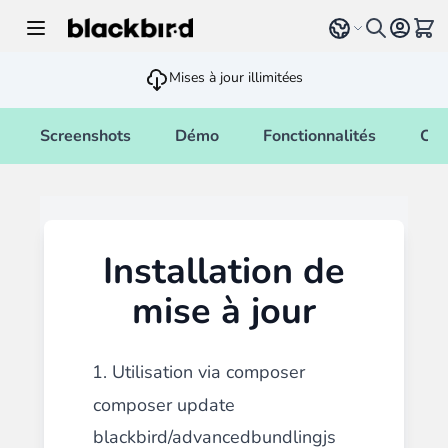
Allez au contenu
Select language
Voir 
Mises à jour illimitées
Screenshots
Démo
Fonctionnalités
Cha
Installation de
mise à jour
1. Utilisation via composer
composer update
blackbird/advancedbundlingjs