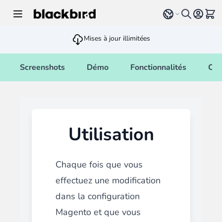
Allez au contenu
Select language
Voir 
Mises à jour illimitées
Screenshots
Démo
Fonctionnalités
Cha
Utilisation
Chaque fois que vous
effectuez une modification
dans la configuration
Magento et que vous