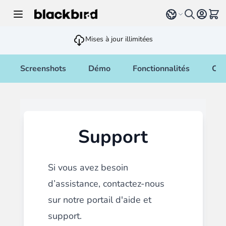
Allez au contenu
Select language
Voir 
Mises à jour illimitées
Screenshots
Démo
Fonctionnalités
Cha
Support
Si vous avez besoin
d’assistance, contactez-nous
sur notre
portail d'aide et
support.