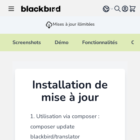
Allez au contenu
Select language
Voir 
Mises à jour illimitées
Screenshots
Démo
Fonctionnalités
Cha
Installation de
mise à jour
1. Utilisation via composer :
composer update
blackbird/translator