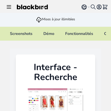
Allez au contenu
Select language
Voir 
Mises à jour illimitées
Screenshots
Démo
Fonctionnalités
Cha
Interface -
Recherche