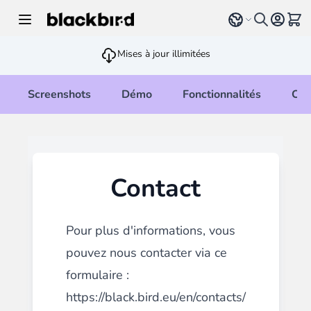
Allez au contenu
Select language
Voir 
Mises à jour illimitées
Screenshots
Démo
Fonctionnalités
Cha
Contact
Pour plus d'informations, vous
pouvez nous contacter via ce
formulaire :
https://black.bird.eu/en/contacts/