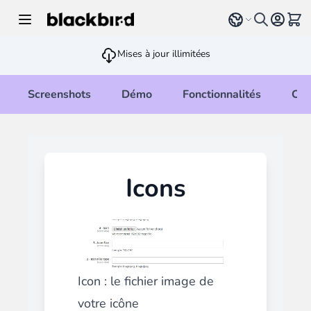
Allez au contenu
Select language
Voir 
Mises à jour illimitées
Screenshots
Démo
Fonctionnalités
Cha
Icons
Icon : le fichier image de
votre icône