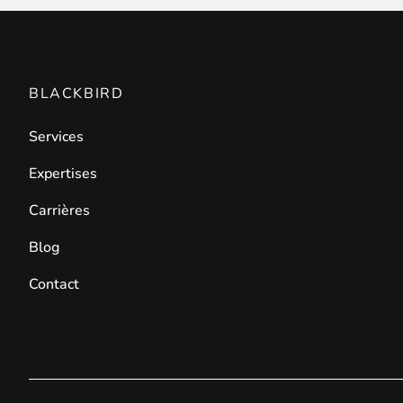
Front End Visual Merchandiser
________
BLACKBIRD
Organisez facilement vos produits dans 
⟶ découvrir l'extension
Services
Expertises
Customer Item Stock Alert
Carrières
________
Blog
Saisissez toutes les opportunités de conv
⟶ découvrir l'extension
Contact