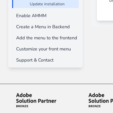
b
Update installation
Advanced Mega Menu Manager
________
Enable AMMM
Construisez et améliorez vos
menus avec
Create a Menu in Backend
⟶ découvrir l'extension
Add the menu to the frontend
Monetico CM-CIC
Customize your front menu
________
Support & Contact
La meilleure solution pour l'intégration
⟶ découvrir l'extension
Advanced JS Bundling
________
Améliorez les performances de votre bo
⟶ découvrir l'extension