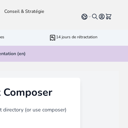
Conseil & Stratégie
Select language
Voir le pan
ées
14 jours de rétractation
ntation (en)
r Développeurs
rameters
ressive Web App
ut Composer
ed Running Cron
 Bundling
inblue
marketing
avec tous
types de contenu
tels que blog,
t directory (or use composer)