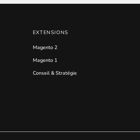
EXTENSIONS
les catégories par simple effet de
drag and drop
. Une soluti
Magento 2
Magento 1
Conseil & Stratégie
ersion en permettant à vos clients et à vos visiteurs d'être
a