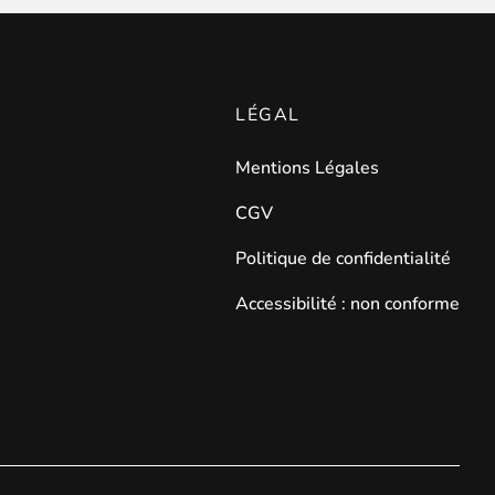
LÉGAL
on intuitive pour un gain de temps considérable !
Mentions Légales
CGV
Politique de confidentialité
Accessibilité : non conforme
lertés du retour en stock
de leurs produits préférés.