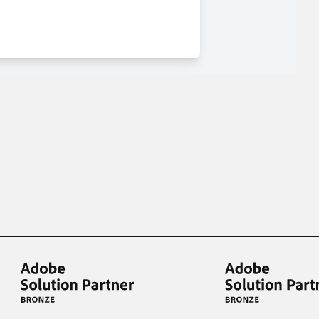
ce client optimisée.
emande,
paiements CB en 1x, 2x, 3x et 4x...
Implémentation simple et rapide.