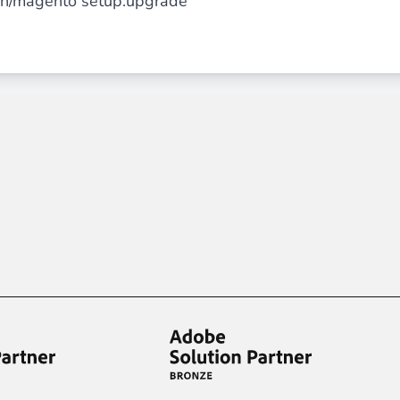
in/magento setup:upgrade
 du contenu riche
pour un menu qui convertit et une expérien
 des paiements via le groupe Crédit Mutuel.
3D secure
à la d
utique en générant des
Bundles JS optimisés
pour Magento. 