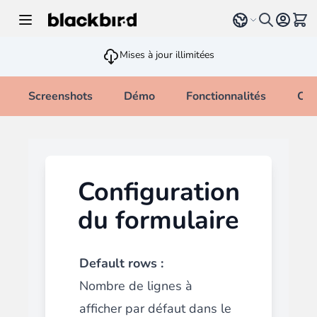
Allez au contenu
Select language
Voir 
Mises à jour illimitées
Screenshots
Démo
Fonctionnalités
Cha
Configuration
du formulaire
Default rows :
Nombre de lignes à
afficher par défaut dans le