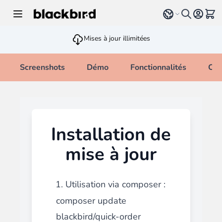
Allez au contenu
Select language
Voir 
Mises à jour illimitées
Screenshots
Démo
Fonctionnalités
Cha
Installation de
mise à jour
1. Utilisation via composer :
composer update
blackbird/quick-order