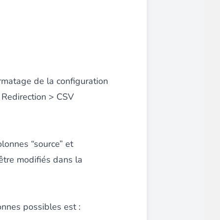
ce client optimisée.
ormatage de la configuration
 Redirection > CSV
emande,
paiements CB en 1x, 2x, 3x et 4x...
lonnes “source” et
être modifiés dans la
Implémentation simple et rapide.
onnes possibles est :