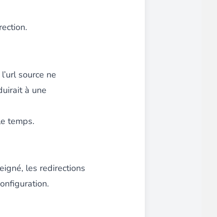
rection.
i l’url source ne
uirait à une
 le temps.
igné, les redirections
onfiguration.