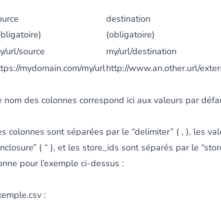
ource
destination
obligatoire)
(obligatoire)
y/url/source
my/url/destination
les catégories par simple effet de
drag and drop
. Une soluti
ttps://mydomain.com/my/url
http://www.an.other.url/exter
e nom des colonnes correspond ici aux valeurs par déf
s colonnes sont séparées par le “delimiter” ( , ), les va
ersion en permettant à vos clients et à vos visiteurs d'être
a
nclosure” ( “ ), et les store_ids sont séparés par le “store
onne pour l’exemple ci-dessus :
xemple.csv :