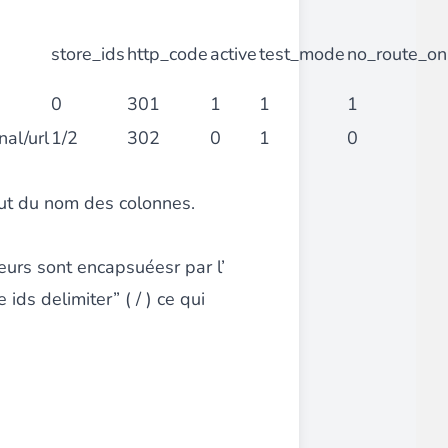
store_ids
http_code
active
test_mode
no_route_on
0
301
1
1
1
on intuitive pour un gain de temps considérable !
nal/url
1/2
302
0
1
0
aut du nom des colonnes.
leurs sont encapsuéesr par l’
lertés du retour en stock
de leurs produits préférés.
 ids delimiter” ( / ) ce qui