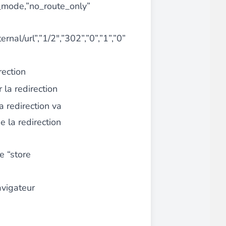
st_mode,”no_route_only”
rnal/url”,”1/2",”302”,”0”,”1”,”0”
rection
r la redirection
la redirection va
ue la redirection
e “store
avigateur