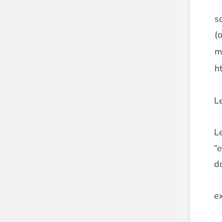
s
Front End Visual Merchandiser
(
________
m
Organisez facilement vos produits dans 
h
⟶ découvrir l'extension
L
Customer Item Stock Alert
________
Le
Saisissez toutes les opportunités de conv
“e
⟶ découvrir l'extension
d
e