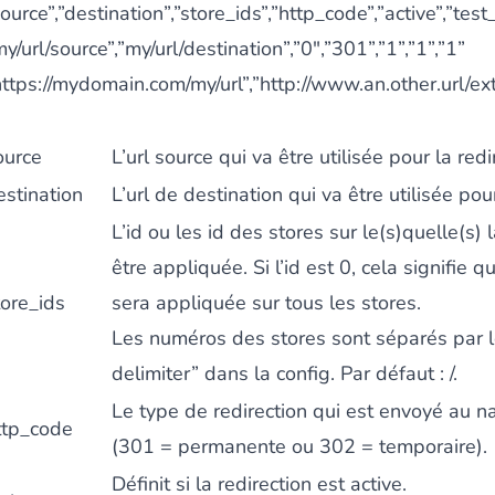
source”,”destination”,”store_ids”,”http_code”,”active”,”te
my/url/source”,”my/url/destination”,”0",”301”,”1”,”1”,”1”
https://mydomain.com/my/url”,”http://www.an.other.url/exte
ource
L’url source qui va être utilisée pour la redi
estination
L’url de destination qui va être utilisée pou
L’id ou les id des stores sur le(s)quelle(s) 
être appliquée. Si l’id est 0, cela signifie q
tore_ids
sera appliquée sur tous les stores.
Les numéros des stores sont séparés par l
delimiter” dans la config. Par défaut : /.
Le type de redirection qui est envoyé au n
ttp_code
(301 = permanente ou 302 = temporaire).
Définit si la redirection est active.