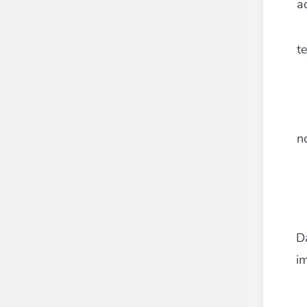
a
t
n
D
i