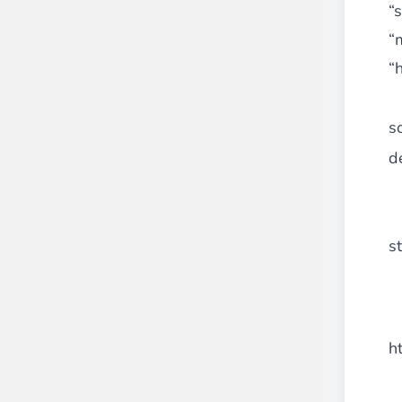
“
“
“
s
d
s
h