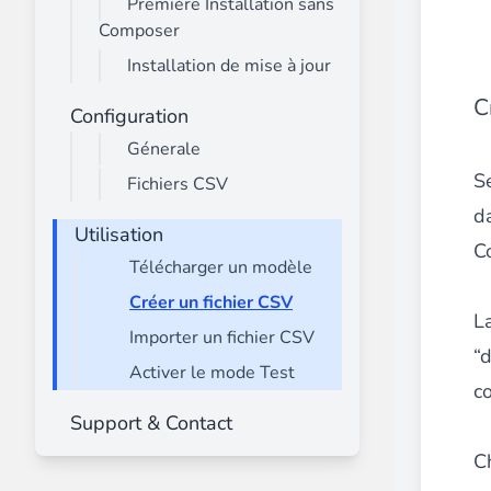
Première Installation sans
Advanced Mega Menu Manager
Composer
________
Installation de mise à jour
Construisez et améliorez vos
menus avec
C
Configuration
⟶ découvrir l'extension
Génerale
Se
Fichiers CSV
Monetico CM-CIC
d
Utilisation
________
Co
Télécharger un modèle
La meilleure solution pour l'intégration
⟶ découvrir l'extension
Créer un fichier CSV
L
Importer un fichier CSV
“
Activer le mode Test
Advanced JS Bundling
co
________
Support & Contact
Améliorez les performances de votre bo
C
⟶ découvrir l'extension