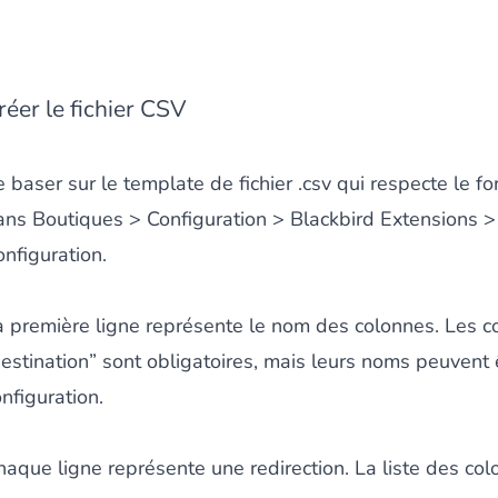
 du contenu riche
pour un menu qui convertit et une expérien
réer le fichier CSV
 baser sur le template de fichier .csv qui respecte le f
ans Boutiques > Configuration > Blackbird Extensions >
nfiguration.
 des paiements via le groupe Crédit Mutuel.
3D secure
à la d
a première ligne représente le nom des colonnes. Les co
destination” sont obligatoires, mais leurs noms peuvent 
nfiguration.
utique en générant des
Bundles JS optimisés
pour Magento. 
haque ligne représente une redirection. La liste des col