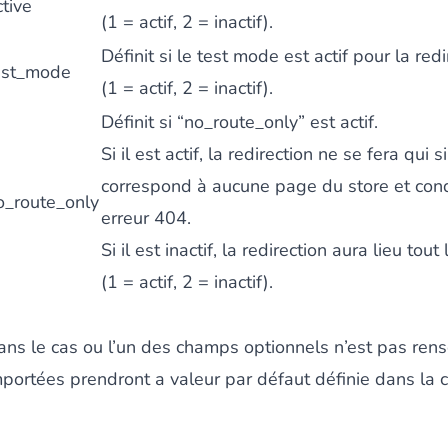
ctive
(1 = actif, 2 = inactif).
Définit si le test mode est actif pour la redi
est_mode
(1 = actif, 2 = inactif).
Définit si “no_route_only” est actif.
Si il est actif, la redirection ne se fera qui s
correspond à aucune page du store et cond
o_route_only
erreur 404.
Si il est inactif, la redirection aura lieu tout
(1 = actif, 2 = inactif).
ans le cas ou l’un des champs optionnels n’est pas rense
mportées prendront a valeur par défaut définie dans la c