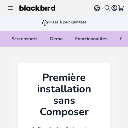
Allez au contenu
Select language
Voir 
Mises à jour illimitées
Screenshots
Démo
Fonctionnalités
Cha
Première
installation
sans
Composer