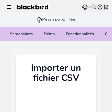
Allez au contenu
Select language
Voir 
Mises à jour illimitées
Screenshots
Démo
Fonctionnalités
Cha
Importer un
fichier CSV