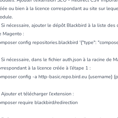
odules. Ajouter l’extension SEO - Redirect CSV Importe
éée ou bien à la licence correspondant au site sur leque
odule.
 du contenu riche
pour un menu qui convertit et une expérien
 Si nécessaire, ajouter le dépôt Blackbird à la liste de
e Magento :
omposer config repositories.blackbird '{"type": "composer",
 Si nécessaire, dans le fichier auth.json à la racine de 
 des paiements via le groupe Crédit Mutuel.
3D secure
à la d
rrespondant à la licence créée à l’étape 1 :
omposer config -a http-basic.repo.bird.eu {username} 
 Ajouter et télécharger l’extension :
omposer require blackbird/redirection
utique en générant des
Bundles JS optimisés
pour Magento. 