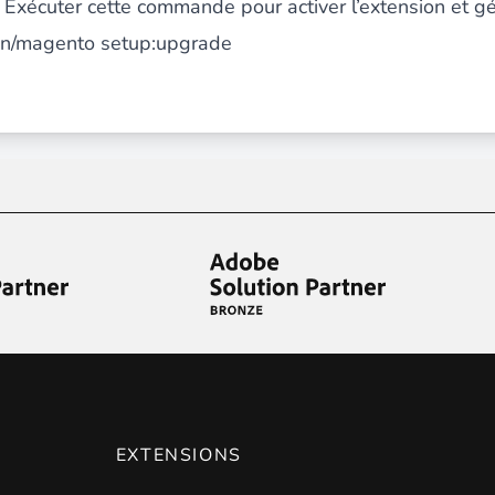
 Exécuter cette commande pour activer l’extension et gén
in/magento setup:upgrade
les catégories par simple effet de
drag and drop
. Une soluti
ersion en permettant à vos clients et à vos visiteurs d'être
a
EXTENSIONS