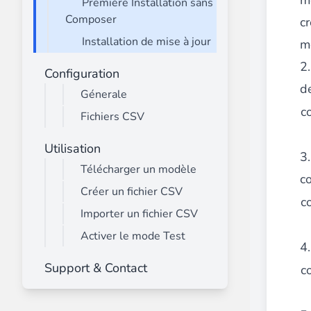
m
Première Installation sans
Advanced Mega Menu Manager
Composer
cr
________
Installation de mise à jour
m
Construisez et améliorez vos
menus avec
2.
Configuration
⟶ découvrir l'extension
d
Génerale
c
Fichiers CSV
Monetico CM-CIC
Utilisation
________
3.
Télécharger un modèle
La meilleure solution pour l'intégration
co
⟶ découvrir l'extension
Créer un fichier CSV
c
Importer un fichier CSV
Activer le mode Test
Advanced JS Bundling
4.
________
Support & Contact
c
Améliorez les performances de votre bo
⟶ découvrir l'extension