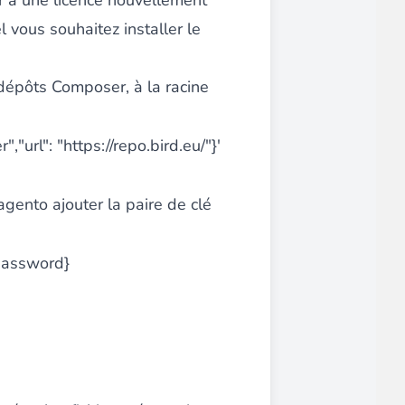
r à une licence nouvellement
l vous souhaitez installer le
ce client optimisée.
s dépôts Composer, à la racine
"url": "https://repo.bird.eu/"}'
Magento ajouter la paire de clé
emande,
paiements CB en 1x, 2x, 3x et 4x...
{password}
Implémentation simple et rapide.