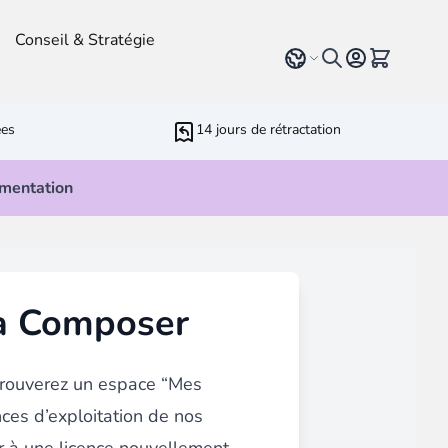
Conseil & Stratégie
Select language
Voir le pan
ées
14 jours de rétractation
mentation
r Développeurs
rameters
ressive Web App
ia Composer
ed Running Cron
 Bundling
inblue
marketing
avec tous
types de contenu
tels que blog,
s trouverez un espace “Mes
ces d’exploitation de nos