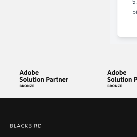
5.
b
Front End Visual Merchandiser
________
Organisez facilement vos produits dans 
⟶ découvrir l'extension
Customer Item Stock Alert
________
Saisissez toutes les opportunités de conv
⟶ découvrir l'extension
BLACKBIRD