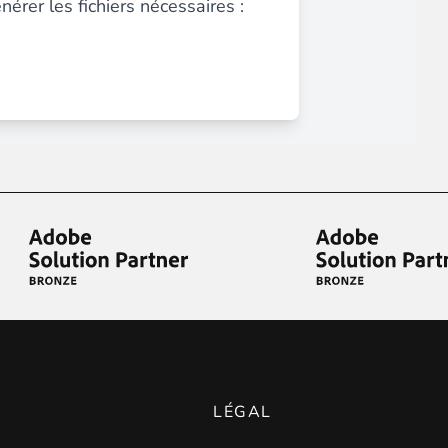
érer les fichiers nécessaires :
on intuitive pour un gain de temps considérable !
lertés du retour en stock
de leurs produits préférés.
LÉGAL