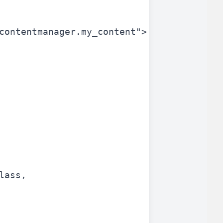
contentmanager.my_content"
>
ce client optimisée.
emande,
paiements CB en 1x, 2x, 3x et 4x...
lass
,
Implémentation simple et rapide.