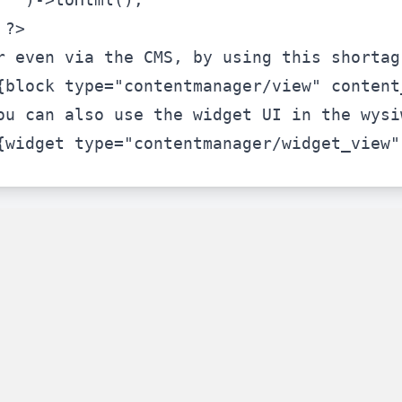
?>
r even via the CMS, by using this shortag
{block type="contentmanager/view" content
les catégories par simple effet de
drag and drop
. Une soluti
ou can also use the widget UI in the wysi
{widget type="contentmanager/widget_view"
ersion en permettant à vos clients et à vos visiteurs d'être
a