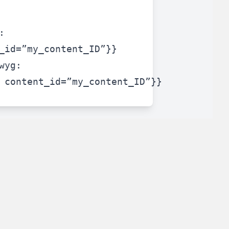
:
_id=”my_content_ID”}}
on intuitive pour un gain de temps considérable !
wyg:
 content_id=”my_content_ID”}}
lertés du retour en stock
de leurs produits préférés.