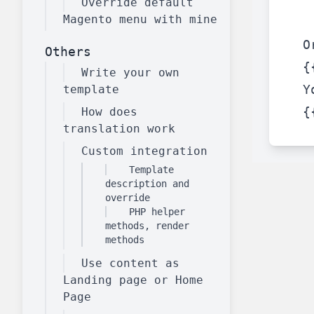
Override default
Magento menu with mine
O
Front End Visual Merchandiser
Others
________
{
Write your own
Organisez facilement vos produits dans 
Y
template
⟶ découvrir l'extension
{
How does
translation work
Custom integration
Customer Item Stock Alert
Template
________
description and
override
Saisissez toutes les opportunités de conv
PHP helper
⟶ découvrir l'extension
methods, render
methods
Use content as
Landing page or Home
Page