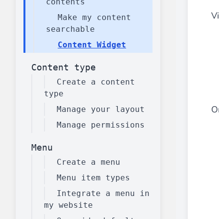
contents
Advanced Mega Menu Manager
V
Make my content
________
searchable
Construisez et améliorez vos
menus avec
Content Widget
⟶ découvrir l'extension
Content type
Create a content
Monetico CM-CIC
type
________
Or
Manage your layout
La meilleure solution pour l'intégration
Manage permissions
⟶ découvrir l'extension
Menu
Create a menu
Advanced JS Bundling
Menu item types
________
Integrate a menu in
Améliorez les performances de votre bo
my website
⟶ découvrir l'extension