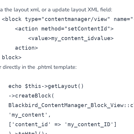
ia the layout xml, or a update layout XML field
:
<
block
 type=
"contentmanager/view"
 name=
"
 du contenu riche
pour un menu qui convertit et une expérien
    <
action
 method=
"setContentId"
>
        <
value
>my_content_id
value>
action>
block>
 directly in the .phtml template:
 des paiements via le groupe Crédit Mutuel.
3D secure
à la d
echo
$this
->getLayout()
  ->createBlock(
  Blackbird_ContentManager_Block_View::
c
'my_content'
,
utique en générant des
Bundles JS optimisés
pour Magento. 
  [
'content_id'
 => 
'my_content_ID'
]
  )->toHtml();