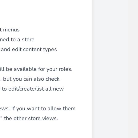
ce client optimisée.
it menus
gned to a store
e and edit content types
 be available for your roles.
emande,
paiements CB en 1x, 2x, 3x et 4x...
, but you can also check
to edit/create/list all new
iews. If you want to allow them
" the other store views.
Implémentation simple et rapide.