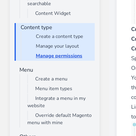
searchable
Advanced Mega Menu Manager
Content Widget
________
Construisez et améliorez vos
menus avec
Content type
C
⟶ découvrir l'extension
Create a content type
C
Manage your layout
C
Manage permissions
Monetico CM-CIC
S
________
O
Menu
La meilleure solution pour l'intégration
Y
Create a menu
⟶ découvrir l'extension
t
Menu item types
c
Integrate a menu in my
website
Li
Advanced JS Bundling
________
Override default Magento
to
menu with mine
Améliorez les performances de votre bo
⟶ découvrir l'extension