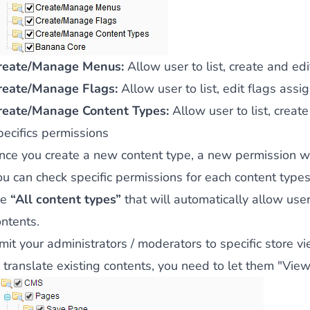
 du contenu riche
pour un menu qui convertit et une expérien
reate/Manage Menus:
Allow user to list, create and ed
reate/Manage Flags:
Allow user to list, edit flags assi
reate/Manage Content Types:
Allow user to list, creat
pecifics permissions
nce you create a new content type, a new permission will
 des paiements via le groupe Crédit Mutuel.
3D secure
à la d
ou can check specific permissions for each content types
he
“All content types”
that will automatically allow user 
ontents.
mit your administrators / moderators to specific store v
 translate existing contents, you need to let them "View
utique en générant des
Bundles JS optimisés
pour Magento. 