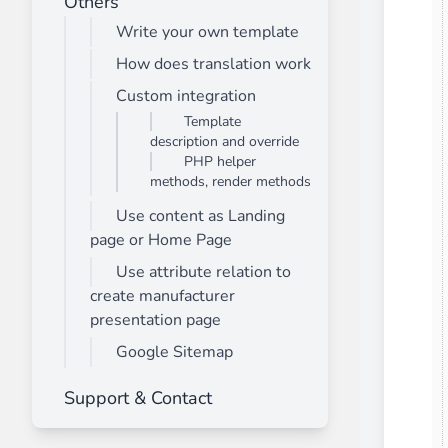
Others
Write your own template
How does translation work
Front End Visual Merchandiser
________
Custom integration
Template
Organisez facilement vos produits dans 
description and override
⟶ découvrir l'extension
PHP helper
methods, render methods
Use content as Landing
Customer Item Stock Alert
page or Home Page
________
Use attribute relation to
Saisissez toutes les opportunités de conv
create manufacturer
⟶ découvrir l'extension
presentation page
Google Sitemap
Support & Contact