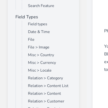
Search Feature
Field Types
Front End Visual Merchandiser
________
Field types
Organisez facilement vos produits dans 
PH
Date & Time
⟶ découvrir l'extension
File
Yo
File > Image
B
Misc > Country
Customer Item Stock Alert
e
________
Misc > Currency
to
Saisissez toutes les opportunités de conv
Misc > Locale
⟶ découvrir l'extension
Relation > Category
Relation > Content List
Relation > Content
Relation > Customer