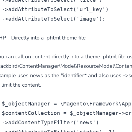
->addAttributeToSelect(
'url_key'
) 
->addAttributeToSelect(
'image'
);
les catégories par simple effet de
P - Directly into a .phtml theme file
drag and drop
. Une soluti
u can call on content directly into a theme .phtml file u
lackbird\ContentManager\Model\ResourceModel\Content\
xample uses news as the *identifier* and also uses ->
 limit the content.
ersion en permettant à vos clients et à vos visiteurs d'être
a
$_objectManager
 = \Magento\Framework\App
$contentCollection
 = 
$_objectManager
->cr
->addContentTypeFilter(
'news'
)
->addAttributeToFilter(
'status'
, 1)