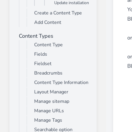
a
Update installation
Advanced Mega Menu Manager
Yo
Create a Content Type
________
B
Add Content
Construisez et améliorez vos
menus avec
⟶ découvrir l'extension
Content Types
o
Content Type
Fields
Monetico CM-CIC
or
________
Fieldset
B
La meilleure solution pour l'intégration
Breadcrumbs
⟶ découvrir l'extension
Content Type Information
Layout Manager
Manage sitemap
Advanced JS Bundling
Manage URLs
________
Manage Tags
Améliorez les performances de votre bo
⟶ découvrir l'extension
Searchable option