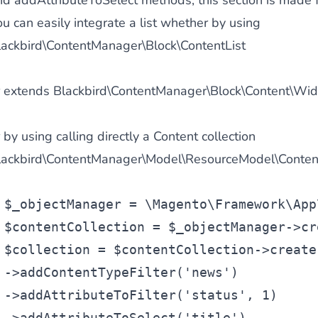
nd
addAttributeToSelect
methods, this section is made f
u can easily integrate a list whether by using
lackbird\ContentManager\Block\ContentList
 du contenu riche
pour un menu qui convertit et une expérien
r extends Blackbird\ContentManager\Block\Content\Wid
 by using calling directly a Content collection
lackbird\ContentManager\Model\ResourceModel\Content\
 des paiements via le groupe Crédit Mutuel.
3D secure
à la d
$_objectManager
 = \Magento\Framework\App
$contentCollection
 = 
$_objectManager
->cr
$collection
 = 
$contentCollection
->create
->addContentTypeFilter(
'news'
) 
utique en générant des
Bundles JS optimisés
pour Magento. 
->addAttributeToFilter(
'status'
, 1) 
->addAttributeToSelect(
'title'
) 