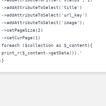
->addAttributeToSelect(
'title'
)
->addAttributeToSelect(
'url_key'
)
->addAttributeToSelect(
'image'
);
->setPageSize(2)
->setCurPage(1)
foreach (
$collection
 as 
$_content
){
print_r
(
$_content
->getData()).
'
;}