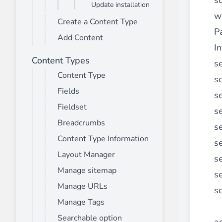
s
Update installation
Advanced Mega Menu Manager
w
Create a Content Type
________
P
Add Content
Construisez et améliorez vos
menus avec
In
⟶ découvrir l'extension
Content Types
se
Content Type
s
Fields
Monetico CM-CIC
s
________
Fieldset
s
La meilleure solution pour l'intégration
Breadcrumbs
s
⟶ découvrir l'extension
Content Type Information
s
Layout Manager
se
Manage sitemap
s
Advanced JS Bundling
Manage URLs
________
s
Manage Tags
Améliorez les performances de votre bo
⟶ découvrir l'extension
Searchable option