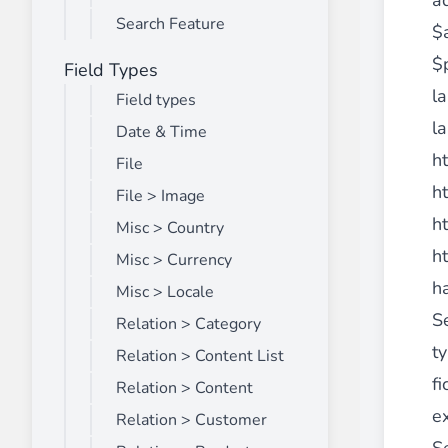
a
Search Feature
$a
$
Field Types
Front End Visual Merchandiser
________
l
Field types
Organisez facilement vos produits dans 
l
Date & Time
⟶ découvrir l'extension
h
File
h
File > Image
h
Misc > Country
Customer Item Stock Alert
h
________
Misc > Currency
ha
Saisissez toutes les opportunités de conv
Misc > Locale
⟶ découvrir l'extension
S
Relation > Category
t
Relation > Content List
fi
Relation > Content
ex
Relation > Customer