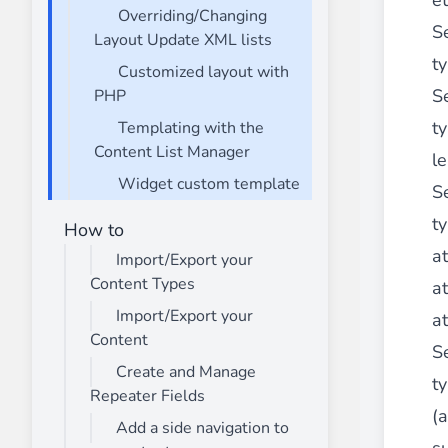
e
Overriding/Changing
S
Layout Update XML lists
t
Customized layout with
S
PHP
t
Templating with the
Content List Manager
le
Widget custom template
S
ty
How to
at
Import/Export your
Content Types
at
Import/Export your
at
Content
S
Create and Manage
ty
Repeater Fields
(a
Add a side navigation to