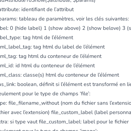
ddAttributeToShow($attribute, $params)
ttribute: identifiant de l’attribut
params: tableau de paramètres, voir les clés suivantes:
abel: 0 (hide label) 1 (show above) 2 (show belove) 3 (
les catégories par simple effet de
abel_type: tag html de l’élément
drag and drop
. Une soluti
tml_label_tag: tag html du label de l’élément
tml_tag: tag html du conteneur de l’élément
tml_id: id html du conteneur de l’élément
tml_class: classe(s) html du conteneur de l’élément
s_link: boolean, définit si l’élément est transformé en l
ersion en permettant à vos clients et à vos visiteurs d'être
a
eulement pour le type de champs ‘file’:
ype: file_filename_without (nom du fichier sans l’extens
chier avec l’extension) file_custom_label (label personna
tra: si type vaut file_custom_label: label pour le fichier