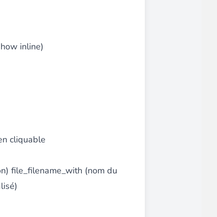
show inline)
on intuitive pour un gain de temps considérable !
ien cliquable
lertés du retour en stock
de leurs produits préférés.
ion) file_filename_with (nom du
lisé)