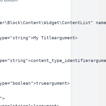
ou bottom
er\Block\Content\Widget\ContentList"
nam
ype=
"string"
>
My Title
argument>
pe=
"string"
>
content_type_identifier
argum
ype=
"boolean"
>
true
argument>
"
>
ype=
"string"
>
1
argument>