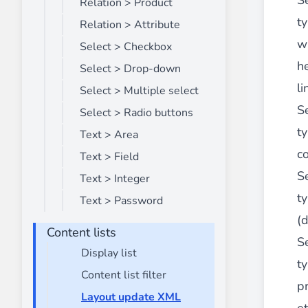
S
Relation > Product
t
Relation > Attribute
w
Select > Checkbox
h
Select > Drop-down
li
Select > Multiple select
S
Select > Radio buttons
t
Text > Area
c
Text > Field
S
Text > Integer
t
Text > Password
(
Content lists
S
Display list
t
Content list filter
p
Layout update XML