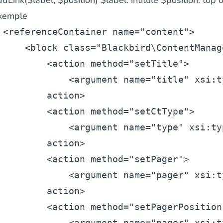
ddLink($label, $position)
$label: intitulé
$position: top 
xemple
<
referenceContainer
name=
"content"
>
<
block
class=
"Blackbird\ContentManag
<
action
method=
"setTitle"
>
<
argument
name=
"title"
xsi:t
action>
<
action
method=
"setCtType"
>
<
argument
name=
"type"
xsi:ty
action>
<
action
method=
"setPager"
>
<
argument
name=
"pager"
xsi:t
action>
<
action
method=
"setPagerPosition
<
argument
name=
"pager"
xsi:t