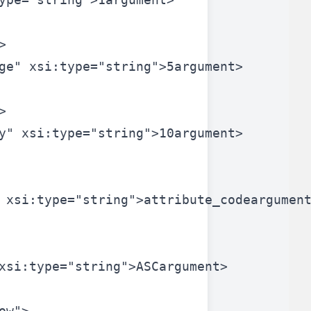
>
ge"
xsi:type=
"string"
>
5
argument>
>
y"
xsi:type=
"string"
>
10
argument>
xsi:type=
"string"
>
attribute_code
argumen
xsi:type=
"string"
>
ASC
argument>
ow"
>