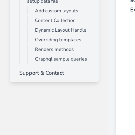
a
setup data file
E
Add custom layouts
Content Collection
Dynamic Layout Handle
Overriding templates
Renders methods
Graphql sample queries
Support & Contact