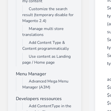
su
my content
S
Customize the search
result (temporary disable for
ty
Magento 2.4)
(a
Manage multi store
su
translations
S
Add Content Type &
ty
Content programmatically
S
Use content as Landing
page / Home page
ty
Menu Manager
ad
Advanced Mega Menu
$a
Manager (A3M)
$
Developers ressources
$
Add ContentType in the