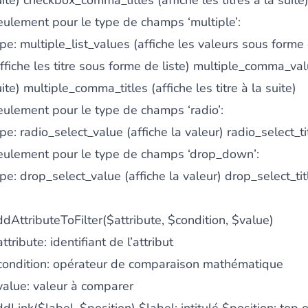
ite) checkbox_comma_titles (affiche les titres à la suite
eulement pour le type de champs ‘multiple’:
pe: multiple_list_values (affiche les valeurs sous forme d
ffiche les titre sous forme de liste) multiple_comma_valu
ite) multiple_comma_titles (affiche les titre à la suite)
eulement pour le type de champs ‘radio’:
pe: radio_select_value (affiche la valeur) radio_select_titl
eulement pour le type de champs ‘drop_down’:
pe: drop_select_value (affiche la valeur) drop_select_title
dAttributeToFilter($attribute, $condition, $value)
ttribute: identifiant de l’attribut
condition: opérateur de comparaison mathématique
value: valeur à comparer