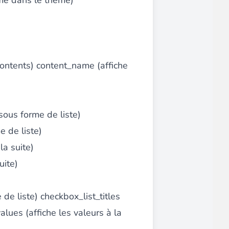
mme dans le thème)
 contents) content_name (affiche
 sous forme de liste)
me de liste)
la suite)
uite)
de liste) checkbox_list_titles
lues (affiche les valeurs à la