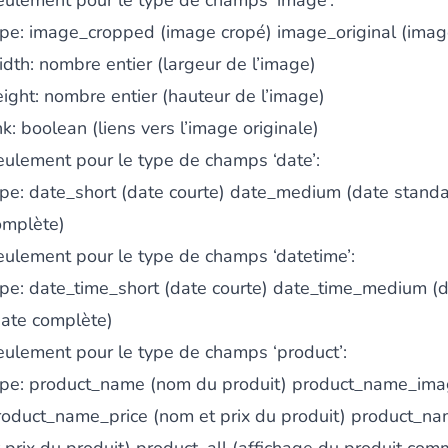
eulement pour le type de champs ‘image’:
ype: image_cropped (image cropé) image_original (image
idth: nombre entier (largeur de l’image)
eight: nombre entier (hauteur de l’image)
nk: boolean (liens vers l’image originale)
eulement pour le type de champs ‘date’:
ype: date_short (date courte) date_medium (date stand
omplète)
eulement pour le type de champs ‘datetime’:
ype: date_time_short (date courte) date_time_medium (
date complète)
eulement pour le type de champs ‘product’:
ype: product_name (nom du produit) product_name_ima
roduct_name_price (nom et prix du produit) product_n