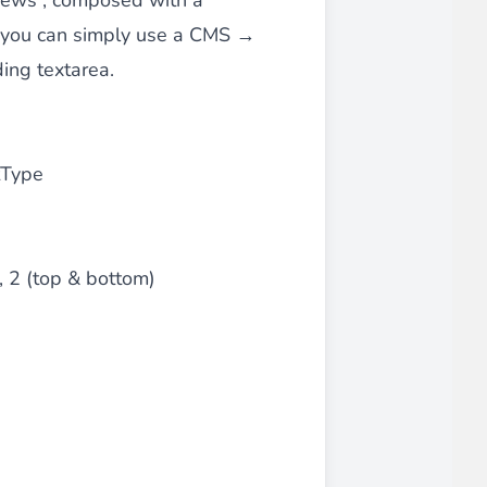
 news”, composed with a
, you can simply use a CMS →
ing textarea.
ce client optimisée.
ntType
emande,
paiements CB en 1x, 2x, 3x et 4x...
), 2 (top & bottom)
Implémentation simple et rapide.