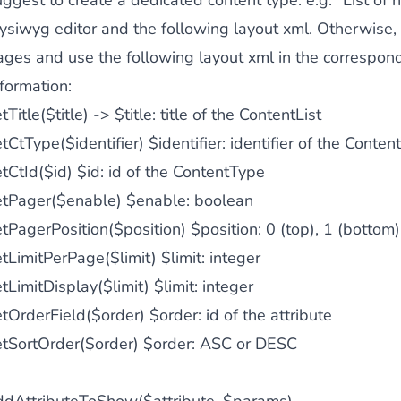
uggest to create a dedicated content type. e.g: “List of
ysiwyg editor and the following layout xml. Otherwise
ages and use the following layout xml in the correspond
 du contenu riche
pour un menu qui convertit et une expérien
formation:
tTitle($title) ->
$title: title of the ContentList
etCtType($identifier)
$identifier: identifier of the Conte
etCtId($id)
$id: id of the ContentType
etPager($enable)
$enable: boolean
 des paiements via le groupe Crédit Mutuel.
3D secure
à la d
etPagerPosition($position)
$position: 0 (top), 1 (bottom
etLimitPerPage($limit)
$limit: integer
tLimitDisplay($limit)
$limit: integer
etOrderField($order)
$order: id of the attribute
etSortOrder($order)
$order: ASC or DESC
utique en générant des
Bundles JS optimisés
pour Magento. 