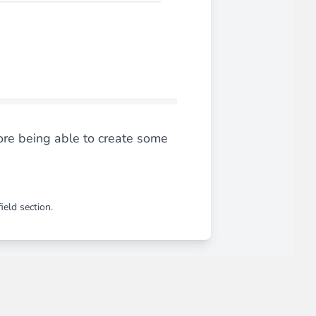
on intuitive pour un gain de temps considérable !
fore being able to create some
lertés du retour en stock
de leurs produits préférés.
ield
section.