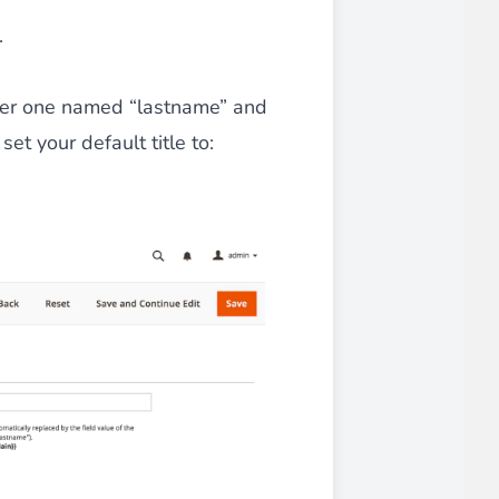
.
ce client optimisée.
ther one named “lastname” and
et your default title to:
emande,
paiements CB en 1x, 2x, 3x et 4x...
Implémentation simple et rapide.