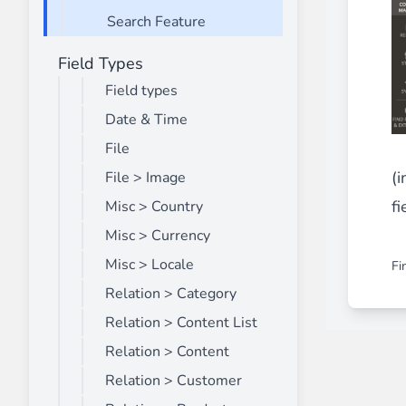
Search Feature
Field Types
Front End Visual Merchandiser
________
Field types
Organisez facilement vos produits dans 
Date & Time
⟶ découvrir l'extension
File
(
File > Image
f
Misc > Country
Customer Item Stock Alert
________
Misc > Currency
Saisissez toutes les opportunités de conv
Misc > Locale
Fi
⟶ découvrir l'extension
Relation > Category
Relation > Content List
Relation > Content
Relation > Customer