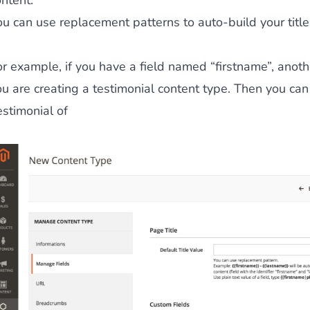
ntent.
ou can use replacement patterns to auto-build your title
 du contenu riche
pour un menu qui convertit et une expérien
or example, if you have a field named “firstname”, ano
u are creating a testimonial content type. Then you can s
estimonial of
 des paiements via le groupe Crédit Mutuel.
3D secure
à la d
utique en générant des
Bundles JS optimisés
pour Magento. 