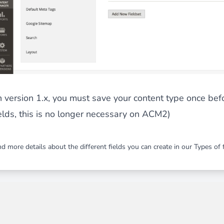
les catégories par simple effet de
drag and drop
. Une soluti
in version 1.x, you must save your content type once be
ields, this is no longer necessary on ACM2)
ersion en permettant à vos clients et à vos visiteurs d'être
a
nd more details about the different fields you can create in our
Types of f