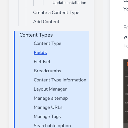
co
Update installation
Advanced Mega Menu Manager
Y
Create a Content Type
________
Add Content
Construisez et améliorez vos
menus avec
F
⟶ découvrir l'extension
Content Types
yo
Content Type
T
Fields
Monetico CM-CIC
________
Fieldset
La meilleure solution pour l'intégration
Breadcrumbs
⟶ découvrir l'extension
Content Type Information
Layout Manager
Manage sitemap
Advanced JS Bundling
Manage URLs
________
Manage Tags
Améliorez les performances de votre bo
⟶ découvrir l'extension
Searchable option