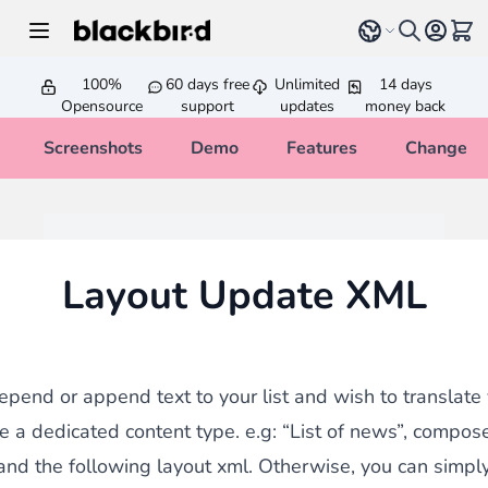
Skip to Content
Select language
View 
100%
60 days free
Unlimited
14 days
Opensource
support
updates
money back
Screenshots
Demo
Features
Changelo
Layout Update XML
repend or append text to your list and wish to translate 
e a dedicated content type. e.g: “List of news”, compos
and the following layout xml. Otherwise, you can simp