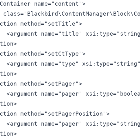
Container
name=
"content"
>
class=
"Blackbird\ContentManager\Block\C
ction
method=
"setTitle"
>
<
argument
name=
"title"
xsi:type=
"strin
tion>
ction
method=
"setCtType"
>
<
argument
name=
"type"
xsi:type=
"string
tion>
ction
method=
"setPager"
>
<
argument
name=
"pager"
xsi:type=
"boole
tion>
ction
method=
"setPagerPosition"
>
<
argument
name=
"pager"
xsi:type=
"strin
tion>