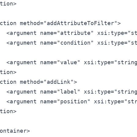
tion>
ction
method=
"addAttributeToFilter"
>
<
argument
name=
"attribute"
xsi:type=
"s
<
argument
name=
"condition"
xsi:type=
"s
<
argument
name=
"value"
xsi:type=
"strin
tion>
ction
method=
"addLink"
>
<
argument
name=
"label"
xsi:type=
"strin
<
argument
name=
"position"
xsi:type=
"st
tion>
ontainer>