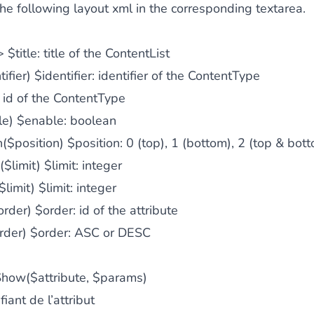
e following layout xml in the corresponding textarea.
>
$title: title of the ContentList
ifier)
$identifier: identifier of the ContentType
: id of the ContentType
le)
$enable: boolean
($position)
$position: 0 (top), 1 (bottom), 2 (top & bot
$limit)
$limit: integer
$limit)
$limit: integer
order)
$order: id of the attribute
rder)
$order: ASC or DESC
how($attribute, $params)
fiant de l’attribut