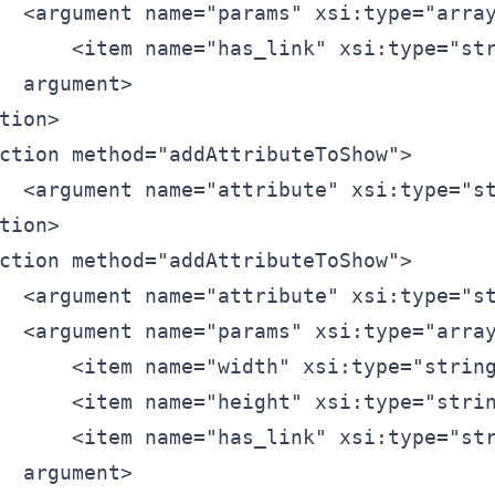
<
argument
name=
"params"
xsi:type=
"arra
<
item
name=
"has_link"
xsi:type=
"st
argument>
tion>
ction
method=
"addAttributeToShow"
>
<
argument
name=
"attribute"
xsi:type=
"s
tion> 
ction
method=
"addAttributeToShow"
>
<
argument
name=
"attribute"
xsi:type=
"s
<
argument
name=
"params"
xsi:type=
"arra
<
item
name=
"width"
xsi:type=
"strin
<
item
name=
"height"
xsi:type=
"stri
<
item
name=
"has_link"
xsi:type=
"st
argument>