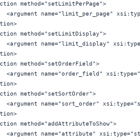
ction
method=
"setLimitPerPage"
>
<
argument
name=
"limit_per_page"
xsi:ty
tion>
ction
method=
"setLimitDisplay"
>
<
argument
name=
"limit_display"
xsi:typ
tion>
ction
method=
"setOrderField"
>
<
argument
name=
"order_field"
xsi:type=
tion>
ction
method=
"setSortOrder"
>
<
argument
name=
"sort_order"
xsi:type=
"
tion>
ction
method=
"addAttributeToShow"
>
<
argument
name=
"attribute"
xsi:type=
"s